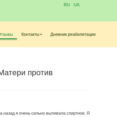
RU
UA
Отзывы
Контакты
Дневник реабилитации
«Матери против
а назад я очень сильно выпивала спиртное. Я