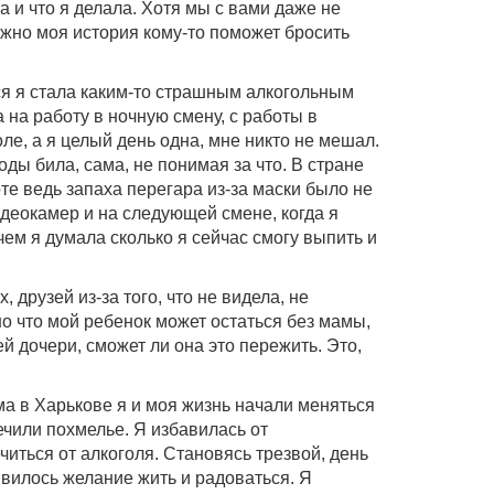
ла и что я делала. Хотя мы с вами даже не
ожно моя история кому-то поможет бросить
тся я стала каким-то страшным алкогольным
на работу в ночную смену, с работы в
ле, а я целый день одна, мне никто не мешал.
ды била, сама, не понимая за что. В стране
те ведь запаха перегара из-за маски было не
деокамер и на следующей смене, когда я
чем я думала сколько я сейчас смогу выпить и
друзей из-за того, что не видела, не
но что мой ребенок может остаться без мамы,
ей дочери, сможет ли она это пережить. Это,
а в Харькове я и моя жизнь начали меняться
ечили похмелье. Я избавилась от
читься от алкоголя. Становясь трезвой, день
явилось желание жить и радоваться. Я