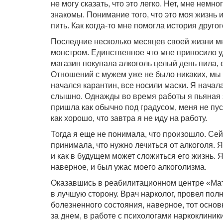
не могу сказать, что это легко. Нет, мне немн
знакомы. Понимание того, что это моя жизнь 
пить. Как когда-то мне помогла история друго
Последние несколько месяцев своей жизни мне
монстром. Единственное что мне приносило уд
магазин покупала алкоголь целый день пила, е
Отношений с мужем уже не было никаких, мы д
начался карантин, все носили маски. Я начал
слышно. Однажды во время работы я пьяная з
пришла как обычно под градусом, меня не пуст
как хорошо, что завтра я не иду на работу
Тогда я еще не понимала, что произошло. Сейч
принимала, что нужно лечиться от алкоголя. 
и как в будущем может сложиться его жизнь. Я
наверное, и был ужас моего алкоголизма.
Оказавшись в реабилитационном центре «Мате
в лучшую сторону. Врач нарколог, провел пол
болезненного состояния, наверное, тот основ
за днем, в работе с психологами наркоклиники