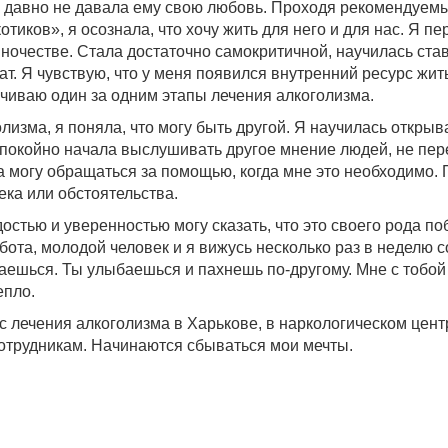
к давно не давала ему свою любовь. Проходя рекомендуемы
тиков», я осознала, что хочу жить для него и для нас. Я п
ночестве. Стала достаточно самокритичной, научилась став
ат. Я чувствую, что у меня появился внутренний ресурс жить
нчиваю один за одним этапы лечения алкоголизма.
лизма, я поняла, что могу быть другой. Я научилась открыв
Спокойно начала выслушивать другое мнение людей, не пер
ха могу обращаться за помощью, когда мне это необходимо.
ека или обстоятельства.
остью и уверенностью могу сказать, что это своего рода по
ота, молодой человек и я вижусь несколько раз в неделю с
гаешься. Ты улыбаешься и пахнешь по-другому. Мне с тобой
епло.
рс лечения алкоголизма в Харькове, в наркологическом це
отрудникам. Начинаются сбываться мои мечты.