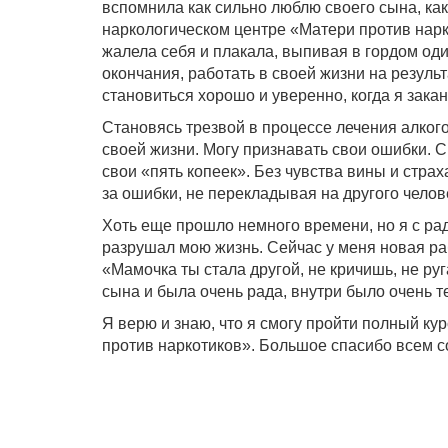
вспомнила как сильно люблю своего сына, ка
наркологическом центре «Матери против нарко
жалела себя и плакала, выпивая в гордом оди
окончания, работать в своей жизни на результ
становиться хорошо и уверенно, когда я зака
Становясь трезвой в процессе лечения алкого
своей жизни. Могу признавать свои ошибки. 
свои «пять копеек». Без чувства вины и стра
за ошибки, не перекладывая на другого челов
Хоть еще прошло немного времени, но я с рад
разрушал мою жизнь. Сейчас у меня новая раб
«Мамочка ты стала другой, не кричишь, не ру
сына и была очень рада, внутри было очень т
Я верю и знаю, что я смогу пройти полный ку
против наркотиков». Большое спасибо всем с