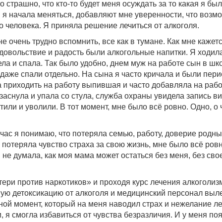
ого страшно, что кто-то будет меня осуждать за то какая я бы
и я начала меняться, добавляют мне уверенности, что возм
го человека. Я приняла решение лечиться от алкоголя.
 очень трудно вспомнить, все как в тумане. Как мне каже
овольствие и радость были алкогольные напитки. Я ходила 
ла и спала. Так было удобно, днем муж на работе сын в шко
аже спали отдельно. На сына я часто кричала и были перио
а приходить на работу выпившая и часто добавляла на рабо
аснула и упала со стула, служба охраны увидела запись ви
или и уволили. В тот момент, мне было всё ровно. Одно, о 
.
ас я понимаю, что потеряла семью, работу, доверие родных, 
Я потеряла чувство страха за свою жизнь, мне было всё ров
 не думала, как моя мама может остаться без меня, без сво
ри против наркотиков» и проходя курс лечения алкоголизм
ную детоксикацию от алкоголя и медицинский персонал выл
ной момент, который на меня наводил страх и нежелание ле
, я смогла избавиться от чувства безразличия. И у меня по