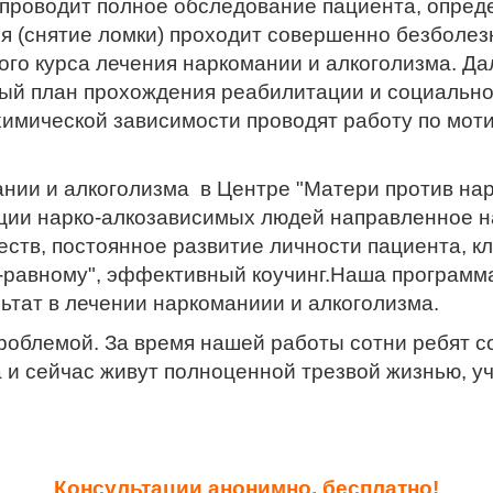
 проводит полное обследование пациента, опред
ия (снятие ломки) проходит совершенно безболе
ого курса лечения наркомании и алкоголизма. Да
й план прохождения реабилитации и социальной
химической зависимости проводят работу по мо
ии и алкоголизма в Центре "Матери против нарк
ции нарко-алкозависимых людей направленное н
ств, постоянное развитие личности пациента, к
й-равному", эффективный коучинг.Наша программ
ьтат в лечении наркоманиии и алкоголизма.
роблемой. За время нашей работы сотни ребят со
 и сейчас живут полноценной трезвой жизнью, уч
Консультации анонимно, бесплатно!