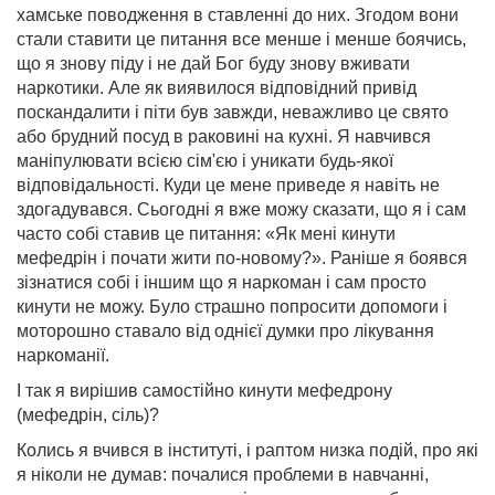
хамське поводження в ставленні до них. Згодом вони
стали ставити це питання все менше і менше боячись,
що я знову піду і не дай Бог буду знову вживати
наркотики. Але як виявилося відповідний привід
поскандалити і піти був завжди, неважливо це свято
або брудний посуд в раковині на кухні. Я навчився
маніпулювати всією сім'єю і уникати будь-якої
відповідальності. Куди це мене приведе я навіть не
здогадувався. Сьогодні я вже можу сказати, що я і сам
часто собі ставив це питання: «Як мені кинути
мефедрін і почати жити по-новому?». Раніше я боявся
зізнатися собі і іншим що я наркоман і сам просто
кинути не можу. Було страшно попросити допомоги і
моторошно ставало від однієї думки про лікування
наркоманії.
І так я вирішив самостійно кинути мефедрону
(мефедрін, сіль)?
Колись я вчився в інституті, і раптом низка подій, про які
я ніколи не думав: почалися проблеми в навчанні,