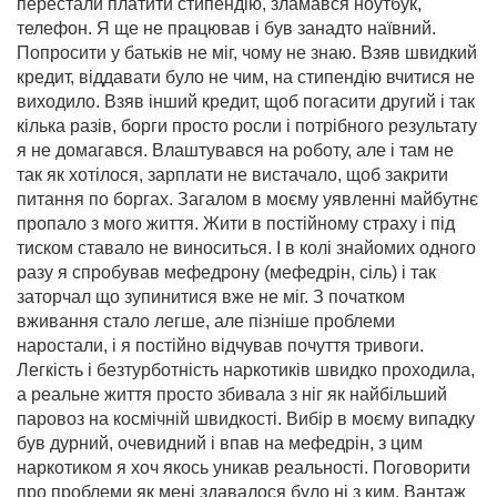
перестали платити стипендію, зламався ноутбук,
телефон. Я ще не працював і був занадто наївний.
Попросити у батьків не міг, чому не знаю. Взяв швидкий
кредит, віддавати було не чим, на стипендію вчитися не
виходило. Взяв інший кредит, щоб погасити другий і так
кілька разів, борги просто росли і потрібного результату
я не домагався. Влаштувався на роботу, але і там не
так як хотілося, зарплати не вистачало, щоб закрити
питання по боргах. Загалом в моєму уявленні майбутнє
пропало з мого життя. Жити в постійному страху і під
тиском ставало не виноситься. І в колі знайомих одного
разу я спробував мефедрону (мефедрін, сіль) і так
заторчал що зупинитися вже не міг. З початком
вживання стало легше, але пізніше проблеми
наростали, і я постійно відчував почуття тривоги.
Легкість і безтурботність наркотиків швидко проходила,
а реальне життя просто збивала з ніг як найбільший
паровоз на космічній швидкості. Вибір в моєму випадку
був дурний, очевидний і впав на мефедрін, з цим
наркотиком я хоч якось уникав реальності. Поговорити
про проблеми як мені здавалося було ні з ким. Вантаж