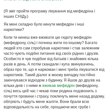
(Я зміг пройти програму лікування від мефедріна і
інших СНІДу.)
Як мені складно було кинути мефедрін і інші
наркотики?
Коли ти кинеш вже вживати цю гидоту мефедрін
(мефедрону, сіль) і почнеш жити по-іншому? Багато
людей хто сам спробував наркотики і став залежним
часто чують подібні питання від своїх рідних і друзів.
Особисто я чув подібне від батьків і знайомих кілька
разів в день. А потім скандали і купа звинувачень,
образ про те, що я наркоман і мені треба лікуватися від
наркотиків. Такий діалог в моєму випадку постійно
закінчувався відходом з будинку. Я йшов до друзів на
кілька днів і з ними ж
вживав мефедрін
(мефедрону,
сіль) весь цей час і чекав поки родина подзвонить з
почуття провини і страху, покличуть мене назад додому,
обігріють і будуть мене жаліти. Вони брали всю
відповідальність на себе, прощаючи моє грубе і