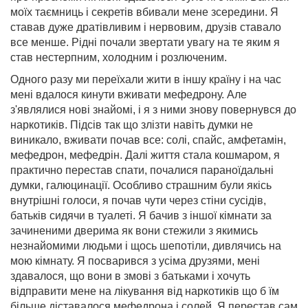
моїх таємниць і секретів вбивали мене зсередини. Я
ставав дуже дратівливим і нервовим, друзів ставало
все менше. Рідні почали звертати увагу на те яким я
став нестерпним, холодним і розлюченим.
Одного разу ми переїхали жити в іншу країну і на час
мені вдалося кинути вживати мефедрону. Але
з'являлися нові знайомі, і я з ними знову повернувся до
наркотиків. Підсів так що злізти навіть думки не
виникало, вживати почав все: солі, спайс, амфетамін,
мефедрон, мефедрін. Далі життя стала кошмаром, я
практично перестав спати, почалися параноїдальні
думки, галюцинації. Особливо страшним були якісь
внутрішні голоси, я почав чути через стіни сусідів,
батьків сидячи в туалеті. Я бачив з іншої кімнати за
зачиненими дверима як вони стежили з якимись
незнайомими людьми і щось шепотіли, дивлячись на
мою кімнату. Я посварився з усіма друзями, мені
здавалося, що вони в змові з батьками і хочуть
відправити мене на лікування від наркотиків що б їм
більше діставалося мефедрона і солей. Я перестав сам