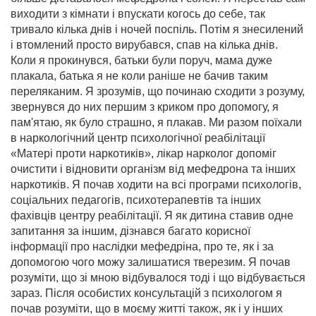
виходити з кімнати і впускати когось до себе, так
тривало кілька днів і ночей поспіль. Потім я знесилений
і втомлений просто вирубався, спав на кілька днів.
Коли я прокинувся, батьки були поруч, мама дуже
плакала, батька я не коли раніше не бачив таким
переляканим. Я зрозумів, що починаю сходити з розуму,
звернувся до них першим з криком про допомогу, я
пам'ятаю, як було страшно, я плакав. Ми разом поїхали
в наркологічний центр психологічної реабілітації
«Матері проти наркотиків», лікар нарколог допоміг
очистити і відновити організм від мефедрона та інших
наркотиків. Я почав ходити на всі програми психологів,
соціальних педагогів, психотерапевтів та інших
фахівців центру реабілітації. Я як дитина ставив одне
запитання за іншим, дізнався багато корисної
інформації про наслідки мефедріна, про те, як і за
допомогою чого можу залишатися тверезим. Я почав
розуміти, що зі мною відбувалося тоді і що відбувається
зараз. Після особистих консультацій з психологом я
почав розуміти, що в моєму житті також, як і у інших