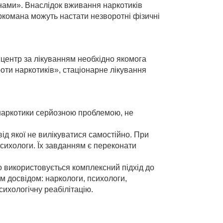
ами». Внаслідок вживання наркотиків
аркомана можуть настати незворотні фізичні
центр за лікуванням необхідно якомога
роти наркотиків», стаціонарне лікування
 наркотики серйозною проблемою, не
д якої не вилікуватися самостійно. При
психологи. Їх завданням є переконати
о використовується комплексний підхід до
м досвідом: наркологи, психологи,
ихологічну реабілітацію.