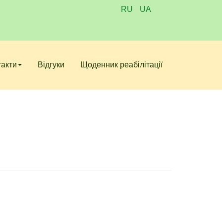
RU
UA
такти
Відгуки
Щоденник реабілітації