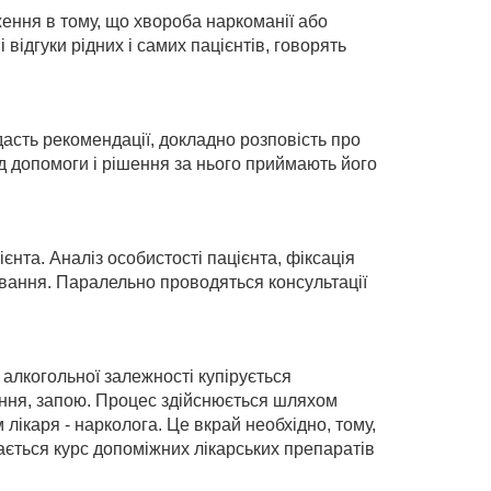
ення в тому, що хвороба наркоманії або
відгуки рідних і самих пацієнтів, говорять
дасть рекомендації, докладно розповість про
ід допомоги і рішення за нього приймають його
нта. Аналіз особистості пацієнта, фіксація
живання. Паралельно проводяться консультації
 алкогольної залежності купірується
ніння, запою. Процес здійснюється шляхом
лікаря - нарколога. Це вкрай необхідно, тому,
ється курс допоміжних лікарських препаратів