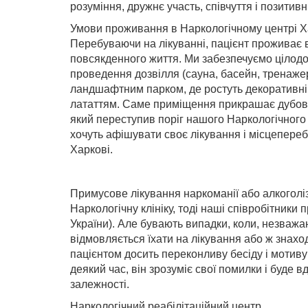
розуміння, дружнє участь, співчуття і позитивн
Умови проживання в Наркологічному центрі Х
Перебуваючи на лікуванні, пацієнт проживає в
повсякденного життя. Ми забезпечуємо цілодо
проведення дозвілля (сауна, басейн, тренаже
ландшафтним парком, де ростуть декоративні 
лататтям. Саме приміщення прикрашає дубовий 
який переступив поріг нашого Наркологічного 
хочуть афішувати своє лікування і місцепереб
Харкові.
Примусове лікування наркоманії або алкоголіз
Наркологічну клініку, тоді наші співробітники
України). Але бувають випадки, коли, незважа
відмовляється їхати на лікування або ж знахо
пацієнтом досить переконливу бесіду і мотив
деякий час, він зрозуміє свої помилки і буде 
залежності.
Наркологічний реабілітаційний центр