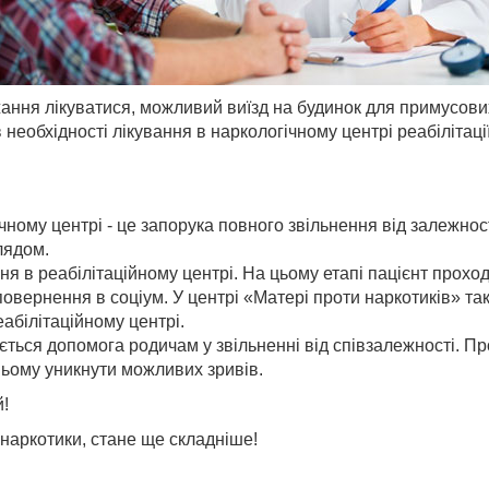
жання лікуватися, можливий виїзд на будинок для примусови
необхідності лікування в наркологічному центрі реабілітації
ному центрі - це запорука повного звільнення від залежност
лядом.
в реабілітаційному центрі. На цьому етапі пацієнт проходи
 повернення в соціум. У центрі «Матері проти наркотиків» та
абілітаційному центрі.
ться допомога родичам у звільненні від співзалежності. П
ньому уникнути можливих зривів.
й!
 наркотики, стане ще складніше!