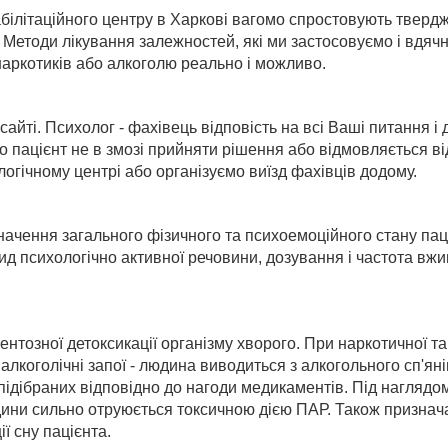
білітаційного центру в Харкові вагомо спростовують твердж
етоди лікування залежностей, які ми застосовуємо і вдячні 
 наркотиків або алкоголю реально і можливо.
йті. Психолог - фахівець відповість на всі Ваші питання і 
кщо пацієнт не в змозі прийняти рішення або відмовляється в
огічному центрі або організуємо виїзд фахівців додому.
чення загального фізичного та психоемоційного стану паціє
вид психологічно активної речовини, дозування і частота в
ентозної детоксикації організму хворого. При наркотичної та
алкоголічні запої - людина виводиться з алкогольного сп'я
ідібраних відповідно до нагоди медикаментів. Під наглядом 
ини сильно отруюється токсичною дією ПАР. Також признача
ї сну пацієнта.