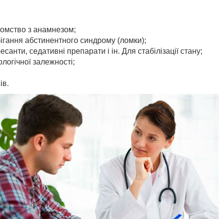
айомство з анамнезом;
бігання абстинентного синдрому (ломки);
санти, седативні препарати і ін. Для стабілізації стану;
логічної залежності;
ів.