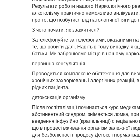
Результати роботи нашого Наркологічного реа
алкоголізму практично неможливо вилікувати. М
про те, що позбутися від патологічної тяги до
З чого почати, як зважитися?
Зателефонуйте за телефонами, вказаними на са
те, що робити далі. Навіть в тому випадку, я
батьки. Ми забронюємо місце в нашому наркол
первинна консультація
Проводиться комплексне обстеження для визна
хронічних захворювань і алергічних реакцій, 
рідних пацієнта.
детоксикація організму
Після госпіталізації починається курс медикам
абстинентний синдром, знімається ломка, при 
введення інфузійно (крапельниці) спеціально п
що в процесі вживання організм залежної люд
для безболісності процесу Детокс і нормалізаці