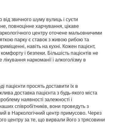
 від звичного шуму вулиць і суєти
не, повноцінне харчування, цікаве
 Наркологічного центру оточене мальовничими
яткою парку є ставок з живою рибою та
иміщенні, навіть на кухні. Кожен пацієнт,
комфорту і безпеки. Більшість пацієнтів не
 лікування наркоманії і алкоголізму в
ді пацієнти просять доставити їх в
жлива доставка пацієнта з будь-якого міста
проблему наявності залежності і
наших співробітників, вони проведуть з
ний в Наркологічний центр примусово. Через
ного центру за те, що вирвали його з трясовини