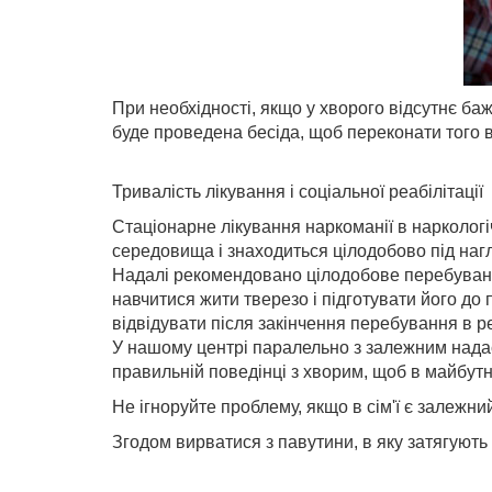
При необхідності, якщо у хворого відсутнє ба
буде проведена бесіда, щоб переконати того в 
Тривалість лікування і соціальної реабілітації
Стаціонарне лікування наркоманії в наркологіч
середовища і знаходиться цілодобово під наг
Надалі рекомендовано цілодобове перебування 
навчитися жити тверезо і підготувати його до
відвідувати після закінчення перебування в ре
У нашому центрі паралельно з залежним надає
правильній поведінці з хворим, щоб в майбут
Не ігноруйте проблему, якщо в сім'ї є залежни
Згодом вирватися з павутини, в яку затягують