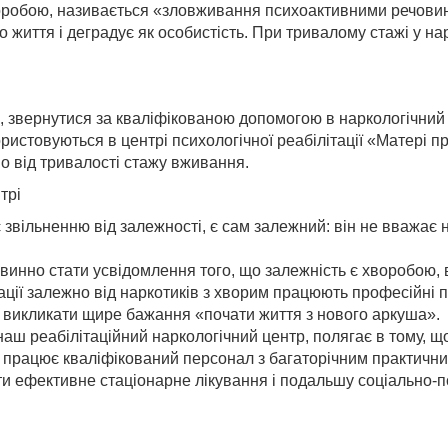
оробою, називається «зловживання психоактивними речовин
о життя і деградує як особистість. При тривалому стажі у н
 звернутися за кваліфікованою допомогою в наркологічний 
ристовуються в центрі психологічної реабілітації «Матері п
о від тривалості стажу вживання.
трі
вільненню від залежності, є сам залежний: він не вважає
нно стати усвідомлення того, що залежність є хворобою, ві
ації залежно від наркотиків з хворим працюють професійні 
 і викликати щире бажання «почати життя з нового аркуша».
наш реабілітаційний наркологічний центр, полягає в тому, щ
» працює кваліфікований персонал з багаторічним практични
и ефективне стаціонарне лікування і подальшу соціально-пс