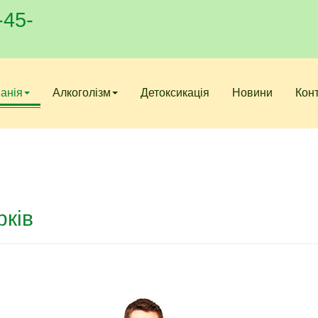
-45-
анія
Алкоголізм
Детоксикація
Новини
Кон
рків