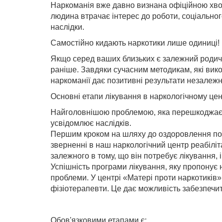
Наркоманія вже давно визнана офіційною хв
людина втрачає інтерес до роботи, соціальног
наслідки.
Самостійно кидають наркотики лише одиниці!
Якщо серед ваших близьких є залежний родич,
раніше. Завдяки сучасним методикам, які вико
наркоманії дає позитивні результати незалежн
Основні етапи лікування в наркологічному цен
Найголовнішою проблемою, яка перешкоджає з
усвідомлює наслідків.
Першим кроком на шляху до оздоровлення пови
зверненні в наш наркологічний центр реабіліт
залежного в тому, що він потребує лікування,
Успішність програми лікування, яку пропонує 
проблеми. У центрі «Матері проти наркотиків
фізіотерапевти. Це дає можливість забезпечит
Обов'язковими етапами є: