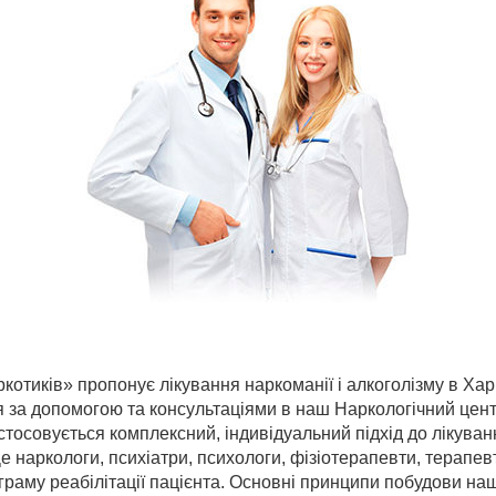
котиків» пропонує лікування наркоманії і алкоголізму в Ха
 за допомогою та консультаціями в наш Наркологічний центр 
астосовується комплексний, індивідуальний підхід до лікува
е наркологи, психіатри, психологи, фізіотерапевти, терапевт
граму реабілітації пацієнта. Основні принципи побудови наш