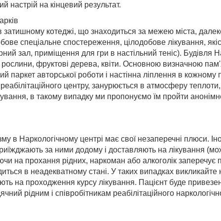
ий настрій на кінцевий результат.
арків
 затишному котеджі, що знаходиться за межею міста, далеко
бове спеціальне спостереження, цілодобове лікування, якіс
рний зал, приміщення для гри в настільний теніс). Будівля
рослини, фруктові дерева, квіти. Основною визначною пам'
паркет авторської роботи і настінна ліплення в кожному пр
реабілітаційного центру, занурюється в атмосферу теплоти, 
ування, в такому випадку ми пропонуємо їм пройти анонімне
му в Наркологічному центрі має свої незаперечні плюси. Іно
 приїжджають за ними додому і доставляють на лікування (мо
ючи на прохання рідних, наркоман або алкоголік заперечує 
диться в неадекватному стані. У таких випадках викликайте 
ують на проходження курсу лікування. Пацієнт буде привезе
вдячний рідним і співробітникам реабілітаційного наркологіч